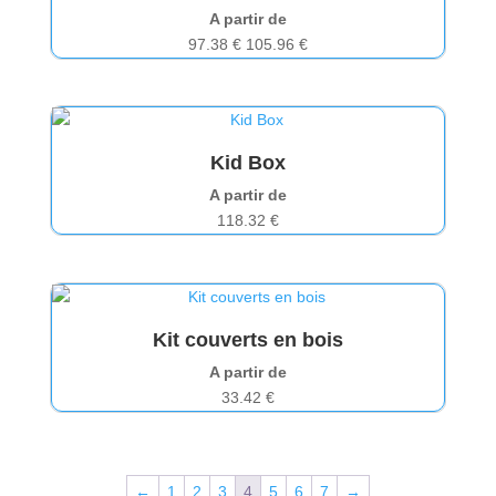
A partir de
97.38
€
105.96
€
Kid Box
A partir de
118.32
€
Kit couverts en bois
A partir de
33.42
€
←
1
2
3
4
5
6
7
→