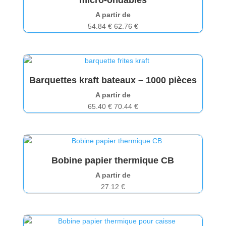
A partir de
54.84
€
62.76
€
Barquettes kraft bateaux – 1000 pièces
A partir de
65.40
€
70.44
€
Bobine papier thermique CB
A partir de
27.12
€