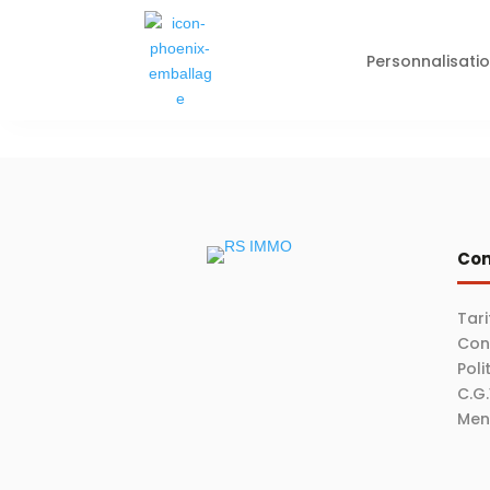
Personnalisati
Con
Tari
Con
Poli
C.G
Men