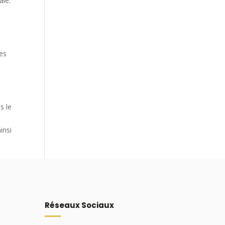
ale.
ges
s le
insi
Réseaux Sociaux