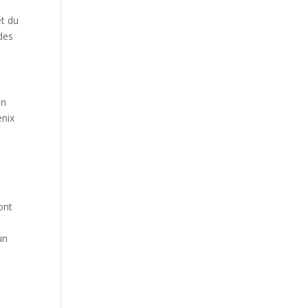
et du
 des
un
enix
ont
un