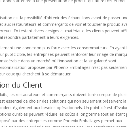
 donc s’attendre à une présentation de produit qui attire l’œil et met
isation est la possibilité d’obtenir des échantillons avant de passer un
 aux restaurateurs et commerçants de voir et toucher le produit av
d’erreurs. En testant divers designs et matériaux, les clients peuvent aff
nal répondra parfaitement à leurs exigences.
alement une connexion plus forte avec les consommateurs. En ayant 
ur public cible, les entreprises peuvent renforcer leur image de marqu
 considérable dans un marché où l’innovation et la singularité sont
e personnalisation proposée par Phoenix Emballages n’est pas seulemen
pour ceux qui cherchent à se démarquer.
ion du Client
duits, les restaurateurs et commerçants doivent tenir compte de plus
Il est essentiel de choisir des solutions qui non seulement préservent la
épondent également aux besoins opérationnels. Un point clé est d’évalu
options durables peuvent réduire les coûts à long terme tout en étant 
proposé par des entreprises comme Phoenix Emballages permet aux