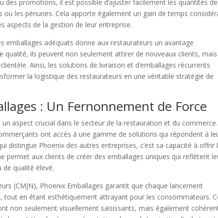
 des promotions, il est possible d’ajuster facilement les quantités de
ts ou les pénuries. Cela apporte également un gain de temps considér
s aspects de la gestion de leur entreprise.
 des emballages adéquats donne aux restaurateurs un avantage
e qualité, ils peuvent non seulement attirer de nouveaux clients, mais
clientèle. Ainsi, les solutions de livraison et d’emballages récurrents
ormer la logistique des restaurateurs en une véritable stratégie de
allages : Un Fernonnement de Force
un aspect crucial dans le secteur de la restauration et du commerce.
 commerçants ont accès à une gamme de solutions qui répondent à le
i distingue Phoenix des autres entreprises, c’est sa capacité à offrir 
he permet aux clients de créer des emballages uniques qui reflètent le
 de qualité élevé.
leurs (CMJN), Phoenix Emballages garantit que chaque lancement
e, tout en étant esthétiquement attrayant pour les consommateurs. C
sont non seulement visuellement saisissants, mais également cohéren