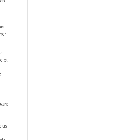
 en
e
ant
iner
la
e et
t
ieurs
er
plus