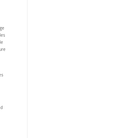
age
des
de
ure
es
nd